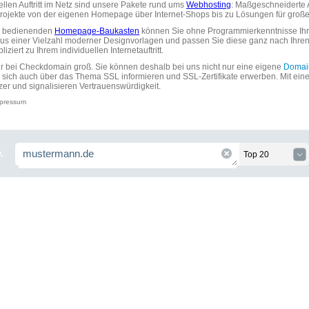
uellen Auftritt im Netz sind unsere Pakete rund ums
Webhosting
: Maßgeschneiderte A
tprojekte von der eigenen Homepage über Internet-Shops bis zu Lösungen für gr
zu bedienenden
Homepage-Baukasten
können Sie ohne Programmierkenntnisse Ihre
aus einer Vielzahl moderner Designvorlagen und passen Sie diese ganz nach Ihre
ziert zu Ihrem individuellen Internetauftritt.
ir bei Checkdomain groß. Sie können deshalb bei uns nicht nur eine eigene
Domai
 sich auch über das Thema SSL informieren und SSL-Zertifikate erwerben. Mit ein
zer und signalisieren Vertrauenswürdigkeit.
pressum
.
Top 20